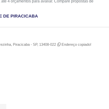
 até 4 orçamentos para avaliar. Compare propostas de
E DE PIRACICABA
rezinha, Piracicaba - SP, 13408-022
Endereço copiado!