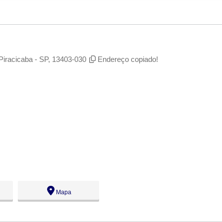
Piracicaba - SP, 13403-030
Endereço copiado!
Mapa