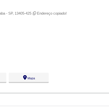
caba - SP, 13405-425
Endereço copiado!
Mapa