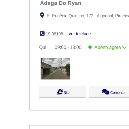
Adega Do Ryan
R. Eugênio Quintino, 172 - Algodoal, Piraci
ver telefone
19 98108-0536
Qui:
09:00 - 18:00
Aberto
agora
Seg:
09:00 - 18:00
Ter:
09:00 - 18:00
Qua:
09:00 - 18:00
Qui:
09:00 - 18:00
Aberto
agora
Sex:
09:00 - 18:00
Sáb:
Fechado
Dom:
Fechado
Site
Comente