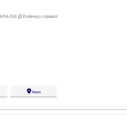
13414-018
Endereço copiado!
Mapa