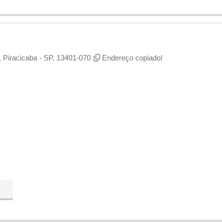
, Piracicaba - SP, 13401-070
Endereço copiado!