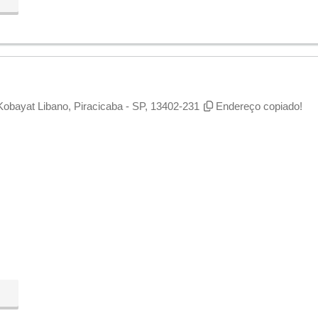
Kobayat Libano, Piracicaba - SP, 13402-231
Endereço copiado!