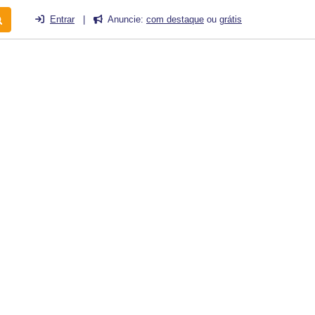
Entrar
|
Anuncie:
com destaque
ou
grátis