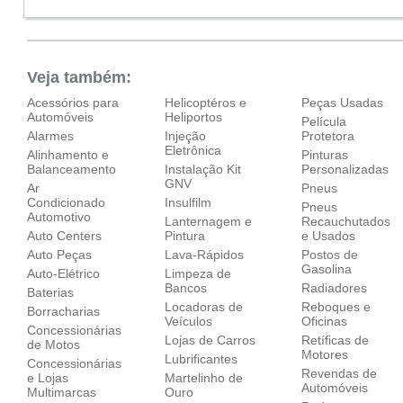
Sáb:
Fechado
Dom:
Fechado
Veja também:
Acessórios para
Helicoptéros e
Peças Usadas
Automóveis
Heliportos
Película
Alarmes
Injeção
Protetora
Eletrônica
Alinhamento e
Pinturas
Balanceamento
Instalação Kit
Personalizadas
GNV
Ar
Pneus
Condicionado
Insulfilm
Pneus
Automotivo
Lanternagem e
Recauchutados
Auto Centers
Pintura
e Usados
Auto Peças
Lava-Rápidos
Postos de
Gasolina
Auto-Elétrico
Limpeza de
Bancos
Radiadores
Baterias
Locadoras de
Reboques e
Borracharias
Veículos
Oficinas
Concessionárias
Lojas de Carros
Retíficas de
de Motos
Motores
Lubrificantes
Concessionárias
Revendas de
e Lojas
Martelinho de
Automóveis
Multimarcas
Ouro