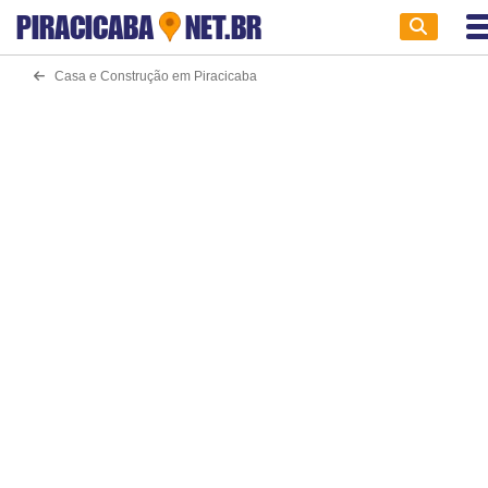
PIRACICABA
NET.BR
Casa e Construção em Piracicaba