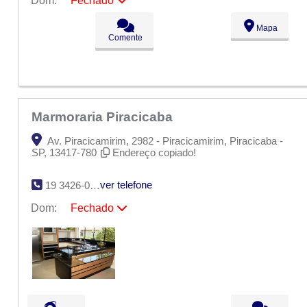
Dom:
Fechado
Seg:
09:00 - 18:00
Mapa
Ter:
09:00 - 18:00
Comente
Qua:
09:00 - 18:00
Qui:
09:00 - 18:00
Sex:
09:00 - 18:00
Sáb:
Fechado
Dom:
Fechado
Marmoraria Piracicaba
Av. Piracicamirim, 2982 - Piracicamirim, Piracicaba -
SP, 13417-780
Endereço copiado!
ver telefone
19 3426-0769
Dom:
Fechado
Seg:
09:00 - 18:00
Ter:
09:00 - 18:00
Qua:
09:00 - 18:00
Qui:
09:00 - 18:00
Sex:
09:00 - 18:00
Sáb:
Fechado
Dom:
Fechado