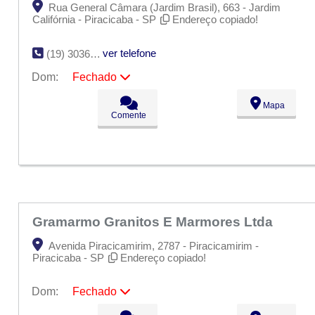
Rua General Câmara (Jardim Brasil), 663 - Jardim
Califórnia - Piracicaba - SP
Endereço copiado!
ver telefone
(19) 3036-0748
Dom:
Fechado
Seg:
09:00 - 18:00
Mapa
Ter:
09:00 - 18:00
Comente
Qua:
09:00 - 18:00
Qui:
09:00 - 18:00
Sex:
09:00 - 18:00
Sáb:
Fechado
Dom:
Fechado
Gramarmo Granitos E Marmores Ltda
Avenida Piracicamirim, 2787 - Piracicamirim -
Piracicaba - SP
Endereço copiado!
Dom:
Fechado
Seg:
09:00 - 18:00