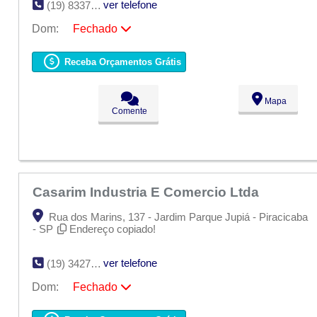
ver telefone
(19) 8337-5666
Dom:
Fechado
Seg:
09:00 - 18:00
Ter:
09:00 - 18:00
Receba Orçamentos Grátis
Qua:
09:00 - 18:00
Qui:
09:00 - 18:00
Sex:
09:00 - 18:00
Mapa
Sáb:
Fechado
Comente
Dom:
Fechado
Casarim Industria E Comercio Ltda
Rua dos Marins, 137 - Jardim Parque Jupiá - Piracicaba
- SP
Endereço copiado!
ver telefone
(19) 3427-1145
Dom:
Fechado
Seg:
09:00 - 18:00