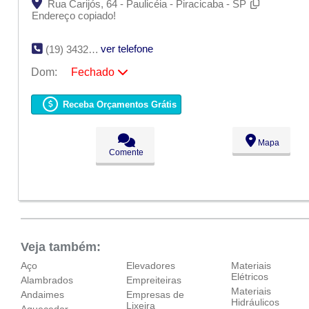
Rua Carijós, 64 - Paulicéia - Piracicaba - SP
Endereço copiado!
ver telefone
(19) 3432-9590
Dom:
Fechado
Seg:
09:00 - 18:00
Ter:
09:00 - 18:00
Receba Orçamentos Grátis
Qua:
09:00 - 18:00
Qui:
09:00 - 18:00
Sex:
09:00 - 18:00
Mapa
Sáb:
Fechado
Comente
Dom:
Fechado
Veja também:
Aço
Elevadores
Materiais
Elétricos
Alambrados
Empreiteiras
Materiais
Andaimes
Empresas de
Hidráulicos
Lixeira
Aquecedor