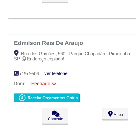
Dom:
Fechado
Edmilson Reis De Araujo
Rua dos Gaviões, 560 - Parque Chapadão - Piracicaba -
SP
Endereço copiado!
ver telefone
(19) 9506-8771
Dom:
Fechado
Seg:
09:00 - 18:00
Ter:
09:00 - 18:00
Receba Orçamentos Grátis
Qua:
09:00 - 18:00
Qui:
09:00 - 18:00
Sex:
09:00 - 18:00
Mapa
Sáb:
Fechado
Comente
Dom:
Fechado