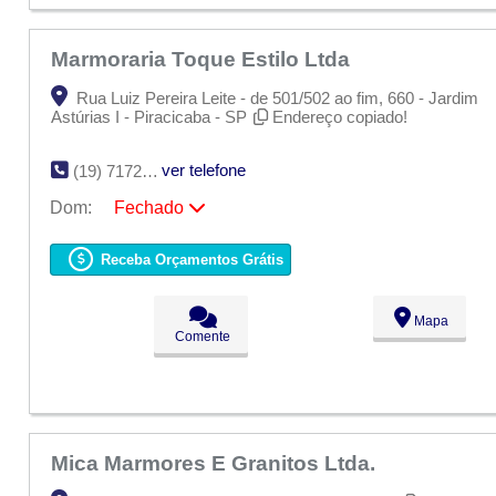
Marmoraria Toque Estilo Ltda
Rua Luiz Pereira Leite - de 501/502 ao fim, 660 - Jardim
Astúrias I - Piracicaba - SP
Endereço copiado!
ver telefone
(19) 7172-3851
Dom:
Fechado
Seg:
09:00 - 18:00
Ter:
09:00 - 18:00
Receba Orçamentos Grátis
Qua:
09:00 - 18:00
Qui:
09:00 - 18:00
Sex:
09:00 - 18:00
Mapa
Sáb:
Fechado
Comente
Dom:
Fechado
Mica Marmores E Granitos Ltda.