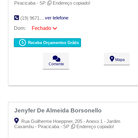
Piracicaba - SP
Endereço copiado!
ver telefone
(19) 9671-0621
Dom:
Fechado
Seg:
09:00 - 18:00
Ter:
09:00 - 18:00
Receba Orçamentos Grátis
Qua:
09:00 - 18:00
Qui:
09:00 - 18:00
Sex:
09:00 - 18:00
Mapa
Sáb:
Fechado
Comente
Dom:
Fechado
Jenyfer De Almeida Borsonello
Rua Guilherme Hoeppner, 205 - Anexo 1 - Jardim
Caxambu - Piracicaba - SP
Endereço copiado!