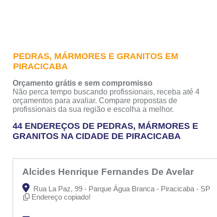
PEDRAS, MÁRMORES E GRANITOS EM
PIRACICABA
Orçamento grátis e sem compromisso
Não perca tempo buscando profissionais, receba até 4
orçamentos para avaliar. Compare propostas de
profissionais da sua região e escolha a melhor.
44 ENDEREÇOS DE PEDRAS, MÁRMORES E
GRANITOS NA CIDADE DE PIRACICABA
Alcides Henrique Fernandes De Avelar
Rua La Paz, 99 - Parque Água Branca - Piracicaba - SP
Endereço copiado!