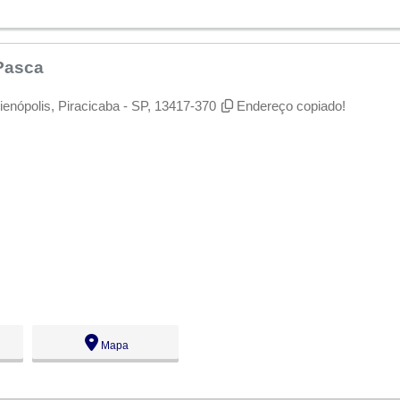
 Pasca
ienópolis, Piracicaba - SP, 13417-370
Endereço copiado!
Mapa