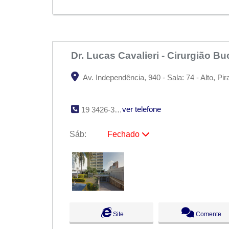
Dr. Lucas Cavalieri - Cirurgião B
Av. Independência, 940 - Sala: 74 - Alto, Pi
ver telefone
19 3426-3517
Sáb:
Fechado
Seg:
09:00 - 18:00
Ter:
09:00 - 18:00
Qua:
09:00 - 18:00
Qui:
09:00 - 18:00
Sex:
09:00 - 18:00
Sáb:
Fechado
Dom:
Fechado
Site
Comente