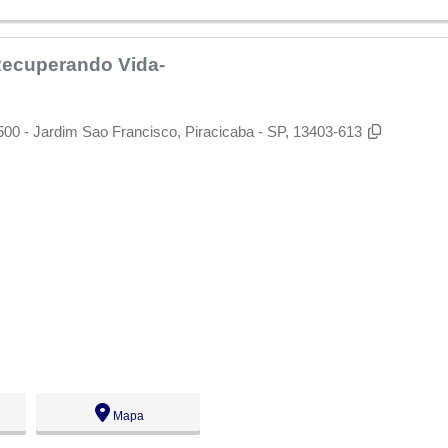
 Recuperando Vida-
500 - Jardim Sao Francisco, Piracicaba - SP, 13403-613
Mapa