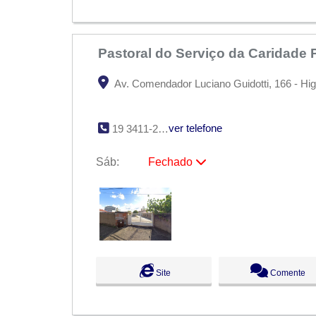
Pastoral do Serviço da Caridade
Av. Comendador Luciano Guidotti, 166 - Hig
ver telefone
19 3411-2000
Sáb:
Fechado
Seg:
09:00 - 18:00
Ter:
09:00 - 18:00
Qua:
09:00 - 18:00
Qui:
09:00 - 18:00
Sex:
09:00 - 18:00
Sáb:
Fechado
Dom:
Fechado
Site
Comente