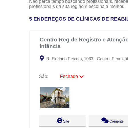
Não perca tempo buscando profissionais, receba
profissionais da sua região e escolha a melhor.
5 ENDEREÇOS DE CLÍNICAS DE REABI
Centro Reg de Registro e Atençã
Infância
R. Floriano Peixoto, 1063 - Centro, Piracic
Sáb:
Fechado
Seg:
09:00 - 18:00
Ter:
09:00 - 18:00
Qua:
09:00 - 18:00
Qui:
09:00 - 18:00
Sex:
09:00 - 18:00
Sáb:
Fechado
Dom:
Fechado
Site
Comente