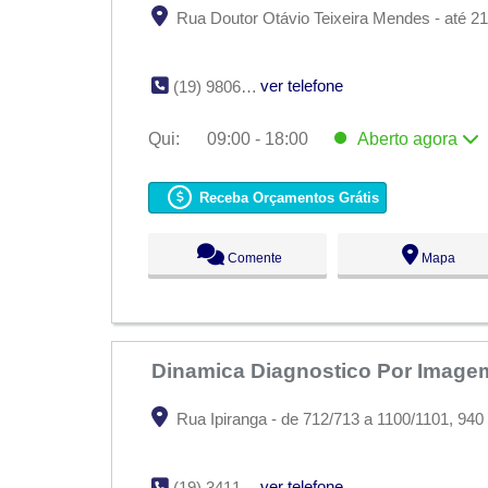
Rua Doutor Otávio Teixeira Mendes - até 210
ver telefone
(19) 9806-2843
Qui:
09:00 - 18:00
Aberto
agora
Seg:
09:00 - 18:00
Ter:
09:00 - 18:00
Receba Orçamentos Grátis
Qua:
09:00 - 18:00
Qui:
09:00 - 18:00
Aberto
agora
Sex:
09:00 - 18:00
Comente
Mapa
Sáb:
Fechado
Dom:
Fechado
Dinamica Diagnostico Por Imag
Rua Ipiranga - de 712/713 a 1100/1101, 940 
ver telefone
(19) 3411-5097