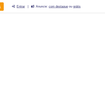
Entrar
|
Anuncie:
com destaque
ou
grátis