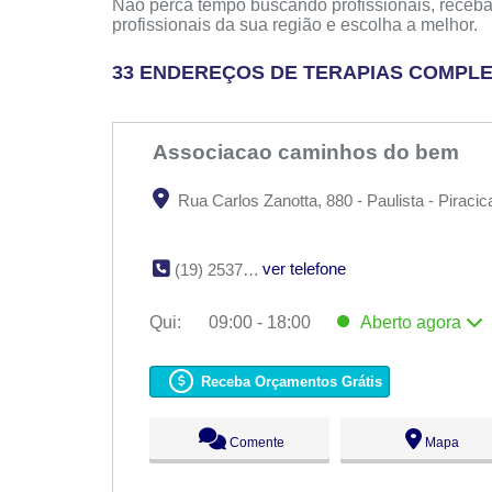
Não perca tempo buscando profissionais, receba
profissionais da sua região e escolha a melhor.
33 ENDEREÇOS DE TERAPIAS COMPLE
Associacao caminhos do bem
Rua Carlos Zanotta, 880 - Paulista - Piraci
ver telefone
(19) 2537-3701
Qui:
09:00 - 18:00
Aberto
agora
Seg:
09:00 - 18:00
Ter:
09:00 - 18:00
Receba Orçamentos Grátis
Qua:
09:00 - 18:00
Qui:
09:00 - 18:00
Aberto
agora
Sex:
09:00 - 18:00
Comente
Mapa
Sáb:
Fechado
Dom:
Fechado