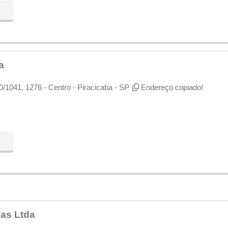
da
/1041, 1276 - Centro - Piracicaba - SP
Endereço copiado!
vas Ltda