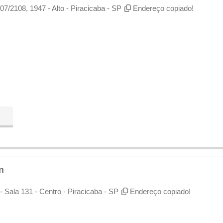
7/2108, 1947 - Alto - Piracicaba - SP
Endereço copiado!
em
- Sala 131 - Centro - Piracicaba - SP
Endereço copiado!