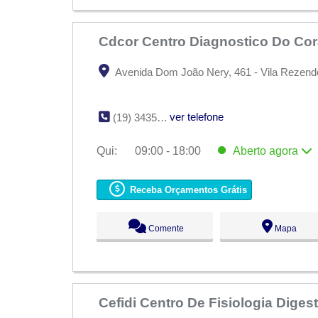
Cdcor Centro Diagnostico Do Co
Avenida Dom João Nery, 461 - Vila Rezende
ver telefone
(19) 3435-4693
Qui:
09:00 - 18:00
Aberto
agora
Seg:
09:00 - 18:00
Ter:
09:00 - 18:00
Receba Orçamentos Grátis
Qua:
09:00 - 18:00
Qui:
09:00 - 18:00
Aberto
agora
Sex:
09:00 - 18:00
Comente
Mapa
Sáb:
Fechado
Dom:
Fechado
Cefidi Centro De Fisiologia Diges