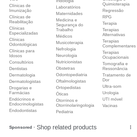
Iridologia
Quimioterapia
Clínicas de
Laboratórios
Imunização
Regressão
Maternidades
Clínicas de
RPG
Medicina e
Reabilitação
Terapia
Segurança do
Clínicas
Trabalho
Terapias
Especializadas
Alternativas
Médicos
Clínicas
Terapias
Musicoterapia
Odontológicas
Complementares
Nefrologia
Clínicas para
Terapias
Neurologia
Idosos
Ocupacionais
Nutricionistas
Consultórios
Tomografia e
Obstetras
Dentistas
Ressonância
Odontopediatria
Dermatologia
Tratamento de
Dor
Oftalmologistas
Dermatologistas
Ultra-som
Ortopedistas
Drogarias e
Farmácias
Urologia
Óticas
Endócrinos e
UTI móvel
Otorrinos e
Endocrinologistas
Otorrinolaringologia
Vacinas
Endodontistas
Pediatria