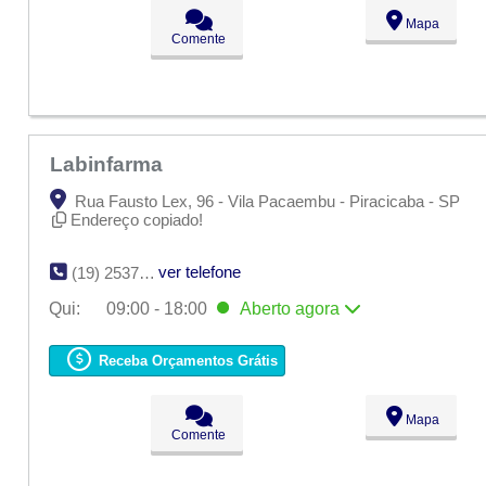
Sex:
09:00 - 18:00
Mapa
Sáb:
Fechado
Comente
Dom:
Fechado
Labinfarma
Rua Fausto Lex, 96 - Vila Pacaembu - Piracicaba - SP
Endereço copiado!
ver telefone
(19) 2537-3190
Qui:
09:00 - 18:00
Aberto
agora
Seg:
09:00 - 18:00
Ter:
09:00 - 18:00
Receba Orçamentos Grátis
Qua:
09:00 - 18:00
Qui:
09:00 - 18:00
Aberto
agora
Sex:
09:00 - 18:00
Mapa
Sáb:
Fechado
Comente
Dom:
Fechado