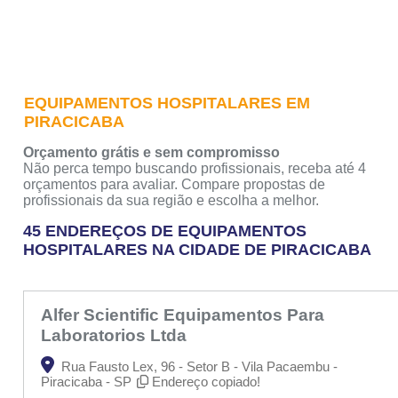
EQUIPAMENTOS HOSPITALARES EM
PIRACICABA
Orçamento grátis e sem compromisso
Não perca tempo buscando profissionais, receba até 4
orçamentos para avaliar. Compare propostas de
profissionais da sua região e escolha a melhor.
45 ENDEREÇOS DE EQUIPAMENTOS
HOSPITALARES NA CIDADE DE PIRACICABA
Alfer Scientific Equipamentos Para
Laboratorios Ltda
Rua Fausto Lex, 96 - Setor B - Vila Pacaembu -
Piracicaba - SP
Endereço copiado!