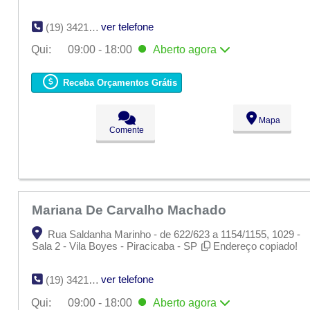
ver telefone
(19) 3421-1421
Qui:
09:00 - 18:00
Aberto
agora
Seg:
09:00 - 18:00
Ter:
09:00 - 18:00
Receba Orçamentos Grátis
Qua:
09:00 - 18:00
Qui:
09:00 - 18:00
Aberto
agora
Sex:
09:00 - 18:00
Mapa
Sáb:
Fechado
Comente
Dom:
Fechado
Mariana De Carvalho Machado
Rua Saldanha Marinho - de 622/623 a 1154/1155, 1029 -
Sala 2 - Vila Boyes - Piracicaba - SP
Endereço copiado!
ver telefone
(19) 3421-8954
Qui:
09:00 - 18:00
Aberto
agora