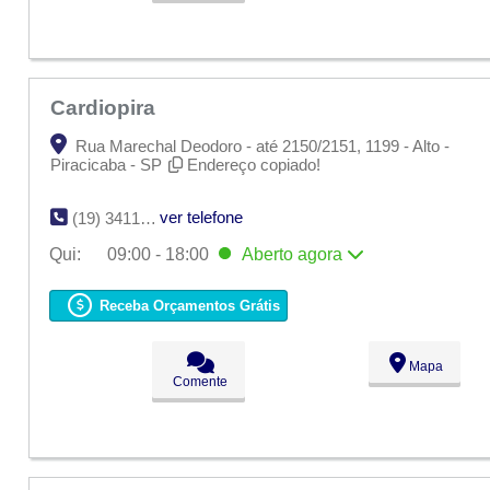
Dom:
Fechado
Cardiopira
Rua Marechal Deodoro - até 2150/2151, 1199 - Alto -
Piracicaba - SP
Endereço copiado!
ver telefone
(19) 3411-2273
Qui:
09:00 - 18:00
Aberto
agora
Seg:
09:00 - 18:00
Ter:
09:00 - 18:00
Receba Orçamentos Grátis
Qua:
09:00 - 18:00
Qui:
09:00 - 18:00
Aberto
agora
Sex:
09:00 - 18:00
Mapa
Sáb:
Fechado
Comente
Dom:
Fechado