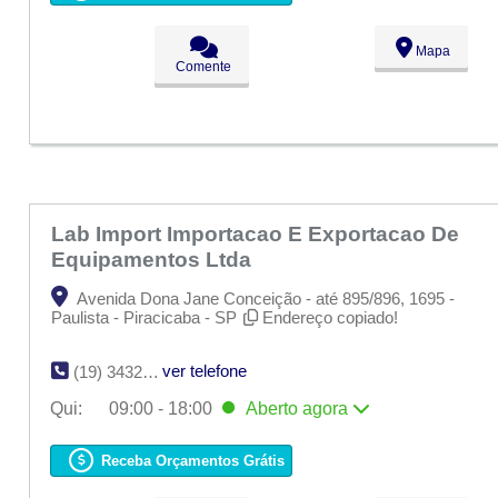
Qua:
09:00 - 18:00
Qui:
09:00 - 18:00
Aberto
agora
Sex:
09:00 - 18:00
Mapa
Sáb:
Fechado
Comente
Dom:
Fechado
Lab Import Importacao E Exportacao De
Equipamentos Ltda
Avenida Dona Jane Conceição - até 895/896, 1695 -
Paulista - Piracicaba - SP
Endereço copiado!
ver telefone
(19) 3432-2366
Qui:
09:00 - 18:00
Aberto
agora
Seg:
09:00 - 18:00
Ter:
09:00 - 18:00
Receba Orçamentos Grátis
Qua:
09:00 - 18:00
Qui:
09:00 - 18:00
Aberto
agora