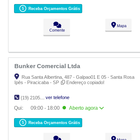
Seg:
09:00 - 18:00
Ter:
09:00 - 18:00
Receba Orçamentos Grátis
Qua:
09:00 - 18:00
Qui:
09:00 - 18:00
Aberto
agora
Sex:
09:00 - 18:00
Mapa
Sáb:
Fechado
Comente
Dom:
Fechado
Bunker Comercial Ltda
Rua Santa Albertina, 487 - Galpao01 E 05 - Santa Rosa
Ipês - Piracicaba - SP
Endereço copiado!
ver telefone
(19) 2105-3100
Qui:
09:00 - 18:00
Aberto
agora
Seg:
09:00 - 18:00
Ter:
09:00 - 18:00
Receba Orçamentos Grátis
Qua:
09:00 - 18:00
Qui:
09:00 - 18:00
Aberto
agora
Sex:
09:00 - 18:00
Mapa