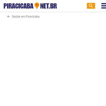
PIRACICABA
NET.BR
Saúde em Piracicaba