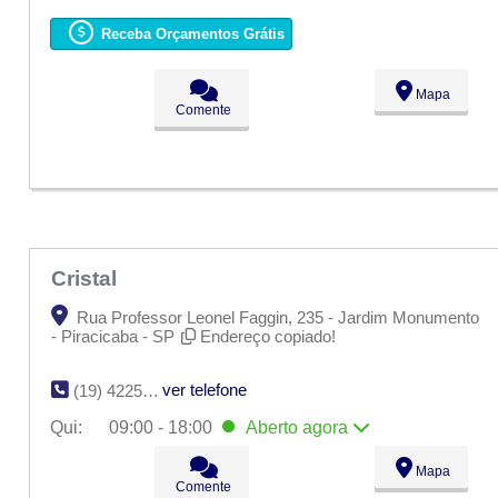
Seg:
09:00 - 18:00
Ter:
09:00 - 18:00
Receba Orçamentos Grátis
Qua:
09:00 - 18:00
Qui:
09:00 - 18:00
Aberto
agora
Sex:
09:00 - 18:00
Mapa
Sáb:
Fechado
Comente
Dom:
Fechado
Cristal
Rua Professor Leonel Faggin, 235 - Jardim Monumento
- Piracicaba - SP
Endereço copiado!
ver telefone
(19) 4225-746
Qui:
09:00 - 18:00
Aberto
agora
Seg:
09:00 - 18:00
Mapa
Ter:
09:00 - 18:00
Comente
Qua:
09:00 - 18:00