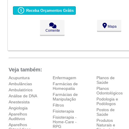
Seg:
09:00 - 18:00
Ter:
09:00 - 18:00
Receba Orçamentos Grátis
Qua:
09:00 - 18:00
Qui:
09:00 - 18:00
Aberto
agora
Sex:
09:00 - 18:00
Mapa
Sáb:
Fechado
Comente
Dom:
Fechado
Veja também:
Acupuntura
Enfermagem
Planos de
Saúde
Ambulâncias
Farmácias de
Homeopatia
Planos
Ambulatórios
Odontológicos
Farmácias de
Análise de DNA
Manipulação
Podologia e
Anestesista
Podólogos
Filtros
Angiologia
Postos de
Fisioterapia
Aparelhos
Saúde
Fisioterapia -
Auditivos
Produtos
Home-Care -
Aparelhos
Naturais e
RPG