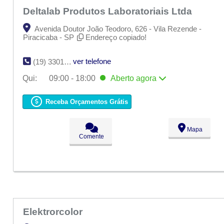
Deltalab Produtos Laboratoriais Ltda
Avenida Doutor João Teodoro, 626 - Vila Rezende -
Piracicaba - SP
Endereço copiado!
ver telefone
(19) 3301-1333
Qui:
09:00 - 18:00
Aberto
agora
Seg:
09:00 - 18:00
Ter:
09:00 - 18:00
Receba Orçamentos Grátis
Qua:
09:00 - 18:00
Qui:
09:00 - 18:00
Aberto
agora
Sex:
09:00 - 18:00
Mapa
Sáb:
Fechado
Comente
Dom:
Fechado
Elektrorcolor