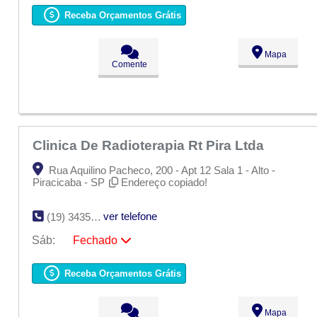
Seg:
09:00 - 18:00
Ter:
09:00 - 18:00
Receba Orçamentos Grátis
Qua:
09:00 - 18:00
Qui:
09:00 - 18:00
Sex:
09:00 - 18:00
Mapa
Sáb:
Fechado
Comente
Dom:
Fechado
Clinica De Radioterapia Rt Pira Ltda
Rua Aquilino Pacheco, 200 - Apt 12 Sala 1 - Alto -
Piracicaba - SP
Endereço copiado!
ver telefone
(19) 3435-4693
Sáb:
Fechado
Seg:
09:00 - 18:00
Ter:
09:00 - 18:00
Receba Orçamentos Grátis
Qua:
09:00 - 18:00
Qui:
09:00 - 18:00
Sex:
09:00 - 18:00
Mapa