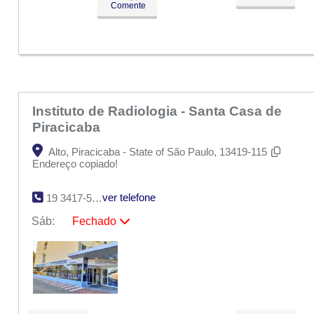
Sáb:
Fechado
Comente
Dom:
Fechado
Instituto de Radiologia - Santa Casa de
Piracicaba
Alto, Piracicaba - State of São Paulo, 13419-115
Endereço copiado!
ver telefone
19 3417-5100
Sáb:
Fechado
Seg:
09:00 - 18:00
Ter:
09:00 - 18:00
Qua:
09:00 - 18:00
Qui:
09:00 - 18:00
Sex:
09:00 - 18:00
Sáb:
Fechado