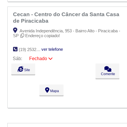
Dom:
Fechado
Cecan - Centro do Câncer da Santa Casa
de Piracicaba
Avenida Independência, 953 - Bairro Alto - Piracicaba -
SP
Endereço copiado!
ver telefone
(19) 2532-8200
Sáb:
Fechado
Seg:
09:00 - 18:00
Site
Ter:
09:00 - 18:00
Comente
Qua:
09:00 - 18:00
Qui:
09:00 - 18:00
Sex:
09:00 - 18:00
Mapa
Sáb:
Fechado
Dom:
Fechado