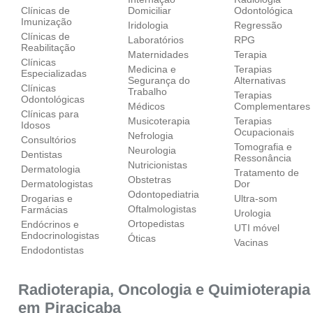
Clínicas de
Domiciliar
Odontológica
Imunização
Iridologia
Regressão
Clínicas de
Laboratórios
RPG
Reabilitação
Maternidades
Terapia
Clínicas
Medicina e
Terapias
Especializadas
Segurança do
Alternativas
Clínicas
Trabalho
Terapias
Odontológicas
Médicos
Complementares
Clínicas para
Musicoterapia
Terapias
Idosos
Ocupacionais
Nefrologia
Consultórios
Tomografia e
Neurologia
Dentistas
Ressonância
Nutricionistas
Dermatologia
Tratamento de
Obstetras
Dermatologistas
Dor
Odontopediatria
Drogarias e
Ultra-som
Oftalmologistas
Farmácias
Urologia
Ortopedistas
Endócrinos e
UTI móvel
Endocrinologistas
Óticas
Vacinas
Endodontistas
Radioterapia, Oncologia e Quimioterapia
em Piracicaba