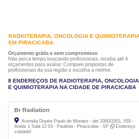
RADIOTERAPIA, ONCOLOGIA E QUIMIOTERAPI
EM PIRACICABA
Orçamento grátis e sem compromisso
Não perca tempo buscando profissionais, receba até 4
orçamentos para avaliar. Compare propostas de
profissionais da sua região e escolha a melhor.
8 ENDEREÇOS DE RADIOTERAPIA, ONCOLOGIA
E QUIMIOTERAPIA NA CIDADE DE PIRACICABA
Br Radiation
Avenida Doutor Paulo de Moraes - até 2000/2001, 555 -
Andar 1 Sala 12 03 - Paulista - Piracicaba - SP
Endereço
copiado!