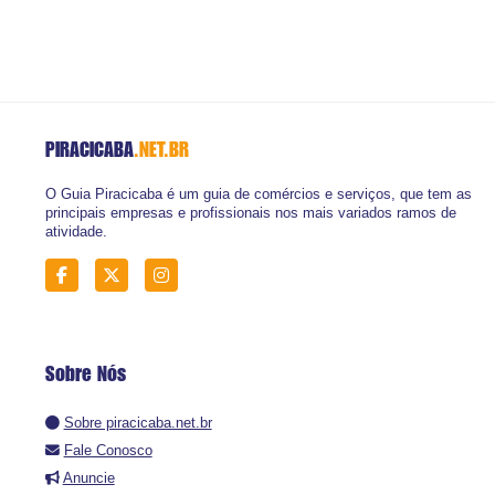
PIRACICABA
.NET.BR
O Guia Piracicaba é um guia de comércios e serviços, que tem as
principais empresas e profissionais nos mais variados ramos de
atividade.
Sobre Nós
Sobre piracicaba.net.br
Fale Conosco
Anuncie