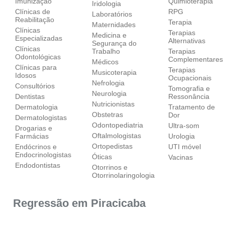
Imunização
Quimioterapia
Iridologia
Clínicas de
RPG
Laboratórios
Reabilitação
Terapia
Maternidades
Clínicas
Terapias
Medicina e
Especializadas
Alternativas
Segurança do
Clínicas
Trabalho
Terapias
Odontológicas
Complementares
Médicos
Clínicas para
Terapias
Musicoterapia
Idosos
Ocupacionais
Nefrologia
Consultórios
Tomografia e
Neurologia
Dentistas
Ressonância
Nutricionistas
Dermatologia
Tratamento de
Obstetras
Dor
Dermatologistas
Odontopediatria
Ultra-som
Drogarias e
Oftalmologistas
Farmácias
Urologia
Ortopedistas
Endócrinos e
UTI móvel
Endocrinologistas
Óticas
Vacinas
Endodontistas
Otorrinos e
Otorrinolaringologia
Regressão em Piracicaba