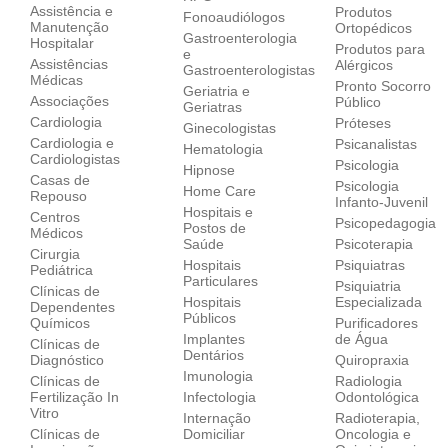
Assistência e
Produtos
Fonoaudiólogos
Manutenção
Ortopédicos
Gastroenterologia
Hospitalar
Produtos para
e
Assistências
Alérgicos
Gastroenterologistas
Médicas
Pronto Socorro
Geriatria e
Associações
Público
Geriatras
Cardiologia
Próteses
Ginecologistas
Cardiologia e
Psicanalistas
Hematologia
Cardiologistas
Psicologia
Hipnose
Casas de
Psicologia
Home Care
Repouso
Infanto-Juvenil
Hospitais e
Centros
Psicopedagogia
Postos de
Médicos
Saúde
Psicoterapia
Cirurgia
Hospitais
Psiquiatras
Pediátrica
Particulares
Psiquiatria
Clínicas de
Hospitais
Especializada
Dependentes
Públicos
Químicos
Purificadores
Implantes
de Água
Clínicas de
Dentários
Diagnóstico
Quiropraxia
Imunologia
Clínicas de
Radiologia
Fertilização In
Infectologia
Odontológica
Vitro
Internação
Radioterapia,
Clínicas de
Domiciliar
Oncologia e