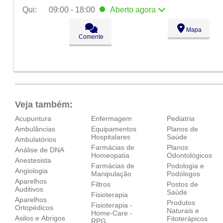
Qui:
09:00 - 18:00
Aberto
agora
Seg:
09:00 - 18:00
Mapa
Ter:
09:00 - 18:00
Comente
Qua:
09:00 - 18:00
Qui:
09:00 - 18:00
Aberto
agora
Sex:
09:00 - 18:00
Sáb:
Fechado
Dom:
Fechado
Veja também:
Acupuntura
Enfermagem
Pediatria
Ambulâncias
Equipamentos
Planos de
Hospitalares
Saúde
Ambulatórios
Farmácias de
Planos
Análise de DNA
Homeopatia
Odontológicos
Anestesista
Farmácias de
Podologia e
Angiologia
Manipulação
Podólogos
Aparelhos
Filtros
Postos de
Auditivos
Saúde
Fisioterapia
Aparelhos
Produtos
Fisioterapia -
Ortopédicos‎
Naturais e
Home-Care -
Asilos e Abrigos
Fitoterápicos
RPG