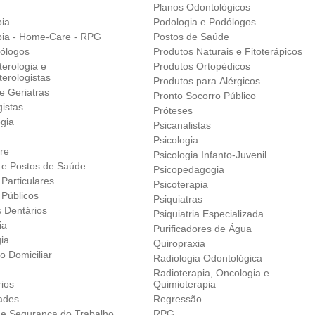
Planos Odontológicos
pia
Podologia e Podólogos
apia - Home-Care - RPG
Postos de Saúde
ólogos
Produtos Naturais e Fitoterápicos
erologia e
Produtos Ortopédicos
erologistas
Produtos para Alérgicos
 e Geriatras
Pronto Socorro Público
istas
Próteses
gia
Psicanalistas
Psicologia
re
Psicologia Infanto-Juvenil
s e Postos de Saúde
Psicopedagogia
 Particulares
Psicoterapia
 Públicos
Psiquiatras
s Dentários
Psiquiatria Especializada
ia
Purificadores de Água
gia
Quiropraxia
o Domiciliar
Radiologia Odontológica
Radioterapia, Oncologia e
rios
Quimioterapia
ades
Regressão
 e Segurança do Trabalho
RPG