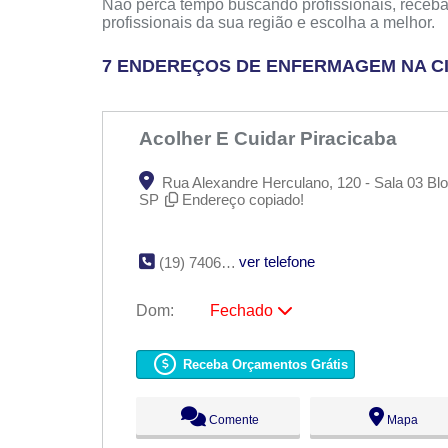
Não perca tempo buscando profissionais, receba
profissionais da sua região e escolha a melhor.
7 ENDEREÇOS DE ENFERMAGEM NA CI
Acolher E Cuidar Piracicaba
Rua Alexandre Herculano, 120 - Sala 03 Bloc
SP
Endereço copiado!
ver telefone
(19) 7406-6722
Dom:
Fechado
Seg:
09:00 - 18:00
Ter:
09:00 - 18:00
Receba Orçamentos Grátis
Qua:
09:00 - 18:00
Qui:
09:00 - 18:00
Sex:
09:00 - 18:00
Comente
Mapa
Sáb:
Fechado