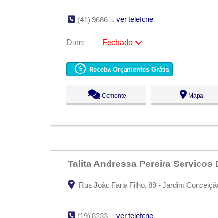
ver telefone
(41) 9686-9828
Dom:
Fechado
Seg:
09:00 - 18:00
Ter:
09:00 - 18:00
Receba Orçamentos Grátis
Qua:
09:00 - 18:00
Qui:
09:00 - 18:00
Sex:
09:00 - 18:00
Comente
Mapa
Sáb:
Fechado
Dom:
Fechado
Talita Andressa Pereira Servico
Rua João Faria Filho, 89 - Jardim Conceição
ver telefone
(19) 8233-0159