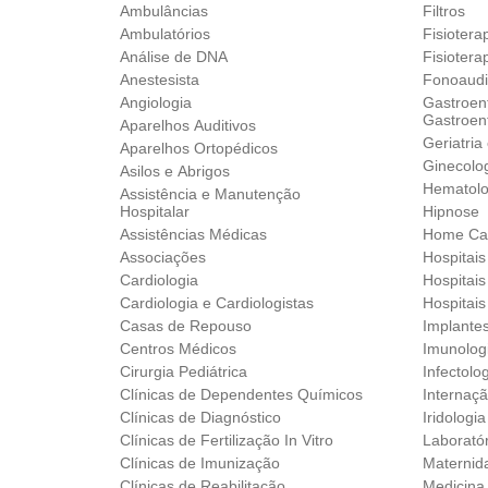
Ambulâncias
Filtros
Ambulatórios
Fisiotera
Análise de DNA
Fisioter
Anestesista
Fonoaudi
Angiologia
Gastroent
Gastroent
Aparelhos Auditivos
Geriatria
Aparelhos Ortopédicos‎
Ginecolog
Asilos e Abrigos
Hematolo
Assistência e Manutenção
Hospitalar
Hipnose
Assistências Médicas
Home Ca
Associações
Hospitai
Cardiologia
Hospitais
Cardiologia e Cardiologistas
Hospitais
Casas de Repouso
Implante
Centros Médicos
Imunolog
Cirurgia Pediátrica
Infectolo
Clínicas de Dependentes Químicos
Internaçã
Clínicas de Diagnóstico
Iridologia
Clínicas de Fertilização In Vitro
Laborató
Clínicas de Imunização
Maternid
Clínicas de Reabilitação
Medicina