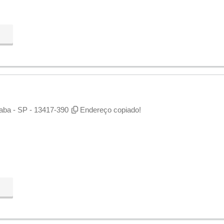
m
icaba - SP - 13417-390
Endereço copiado!