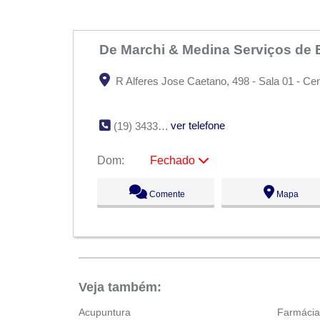
Sáb:
Fechado
Dom:
Fechado
De Marchi & Medina Serviços d
R Alferes Jose Caetano, 498 - Sala 01 - Cen
ver telefone
(19) 3433-4858
Dom:
Fechado
Seg:
09:00 - 18:00
Comente
Mapa
Ter:
09:00 - 18:00
Qua:
09:00 - 18:00
Qui:
09:00 - 18:00
Sex:
09:00 - 18:00
Sáb:
Fechado
Dom:
Fechado
Veja também:
Acupuntura
Farmácia