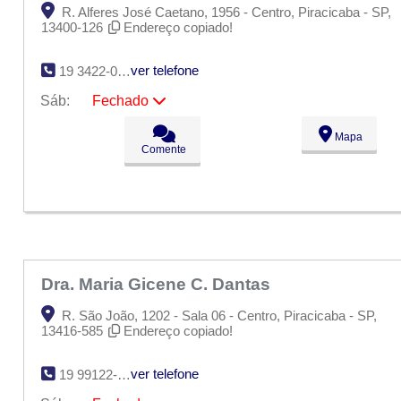
R. Alferes José Caetano, 1956 - Centro, Piracicaba - SP,
13400-126
Endereço copiado!
ver telefone
19 3422-0656
Sáb:
Fechado
Seg:
09:00 - 18:00
Mapa
Ter:
09:00 - 18:00
Comente
Qua:
09:00 - 18:00
Qui:
09:00 - 18:00
Sex:
09:00 - 18:00
Sáb:
Fechado
Dom:
Fechado
Dra. Maria Gicene C. Dantas
R. São João, 1202 - Sala 06 - Centro, Piracicaba - SP,
13416-585
Endereço copiado!
ver telefone
19 99122-6454