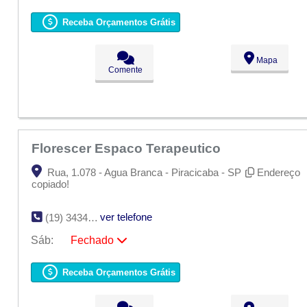
Seg:
09:00 - 18:00
Ter:
09:00 - 18:00
Receba Orçamentos Grátis
Qua:
09:00 - 18:00
Qui:
09:00 - 18:00
Sex:
09:00 - 18:00
Mapa
Sáb:
Fechado
Comente
Dom:
Fechado
Florescer Espaco Terapeutico
Rua, 1.078 - Agua Branca - Piracicaba - SP
Endereço
copiado!
ver telefone
(19) 3434-0018
Sáb:
Fechado
Seg:
09:00 - 18:00
Ter:
09:00 - 18:00
Receba Orçamentos Grátis
Qua:
09:00 - 18:00
Qui:
09:00 - 18:00