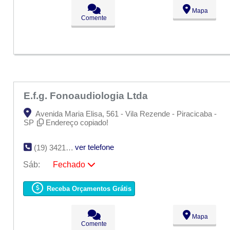
Seg:
09:00 - 18:00
Mapa
Ter:
09:00 - 18:00
Comente
Qua:
09:00 - 18:00
Qui:
09:00 - 18:00
Sex:
09:00 - 18:00
Sáb:
Fechado
Dom:
Fechado
E.f.g. Fonoaudiologia Ltda
Avenida Maria Elisa, 561 - Vila Rezende - Piracicaba -
SP
Endereço copiado!
ver telefone
(19) 3421-0480
Sáb:
Fechado
Seg:
09:00 - 18:00
Ter:
09:00 - 18:00
Receba Orçamentos Grátis
Qua:
09:00 - 18:00
Qui:
09:00 - 18:00
Sex:
09:00 - 18:00
Mapa
Sáb:
Fechado
Comente