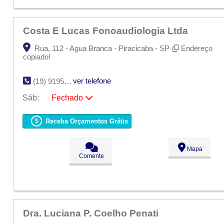
Costa E Lucas Fonoaudiologia Ltda
Rua, 112 - Agua Branca - Piracicaba - SP
Endereço
copiado!
ver telefone
(19) 9195-8415
Sáb:
Fechado
Seg:
09:00 - 18:00
Ter:
09:00 - 18:00
Receba Orçamentos Grátis
Qua:
09:00 - 18:00
Qui:
09:00 - 18:00
Sex:
09:00 - 18:00
Mapa
Sáb:
Fechado
Comente
Dom:
Fechado
Dra. Luciana P. Coelho Penati