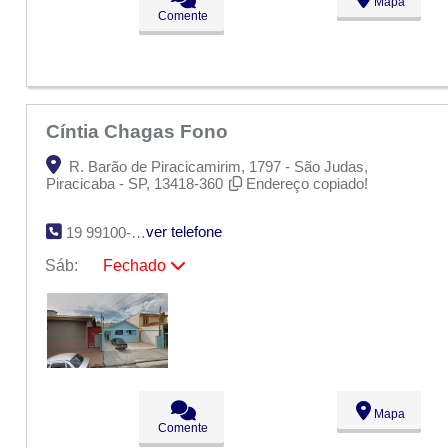
Mapa
Comente
Cíntia Chagas Fono
R. Barão de Piracicamirim, 1797 - São Judas,
Piracicaba - SP, 13418-360
Endereço copiado!
ver telefone
19 99100-4620
Sáb:
Fechado
Seg:
09:00 - 18:00
Ter:
09:00 - 18:00
Qua:
09:00 - 18:00
Qui:
09:00 - 18:00
Sex:
09:00 - 18:00
Sáb:
Fechado
Dom:
Fechado
Mapa
Comente