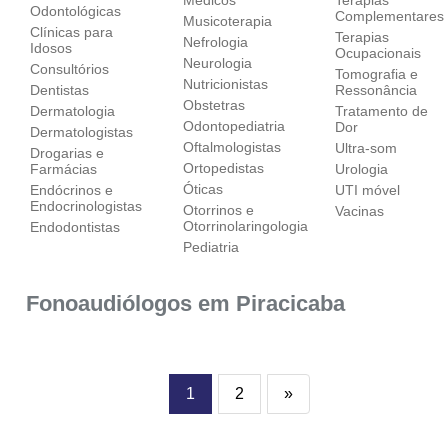
Médicos
Terapias
Odontológicas
Complementares
Musicoterapia
Clínicas para
Terapias
Nefrologia
Idosos
Ocupacionais
Neurologia
Consultórios
Tomografia e
Nutricionistas
Dentistas
Ressonância
Obstetras
Dermatologia
Tratamento de
Odontopediatria
Dor
Dermatologistas
Oftalmologistas
Ultra-som
Drogarias e
Ortopedistas
Farmácias
Urologia
Óticas
Endócrinos e
UTI móvel
Endocrinologistas
Otorrinos e
Vacinas
Otorrinolaringologia
Endodontistas
Pediatria
Fonoaudiólogos em Piracicaba
1
2
»