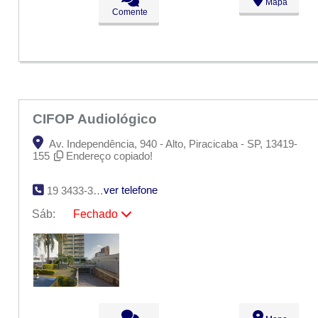
Mapa
Sáb:
Fechado
Comente
Dom:
Fechado
CIFOP Audiológico
Av. Independência, 940 - Alto, Piracicaba - SP, 13419-
155
Endereço copiado!
ver telefone
19 3433-3042
Sáb:
Fechado
Seg:
09:00 - 18:00
Ter:
09:00 - 18:00
Qua:
09:00 - 18:00
Qui:
09:00 - 18:00
Sex:
09:00 - 18:00
Sáb:
Fechado
Dom:
Fechado