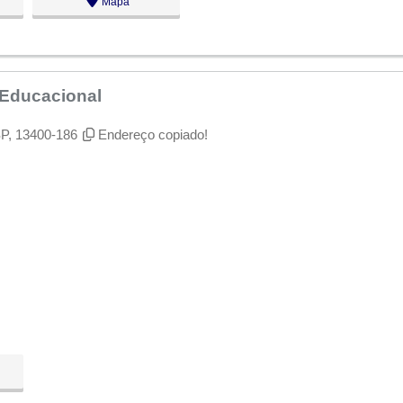
Mapa
e Educacional
SP, 13400-186
Endereço copiado!