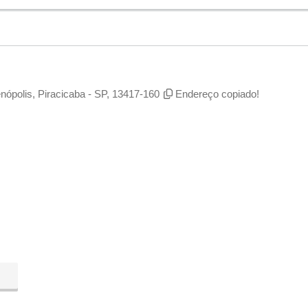
nópolis, Piracicaba - SP, 13417-160
Endereço copiado!