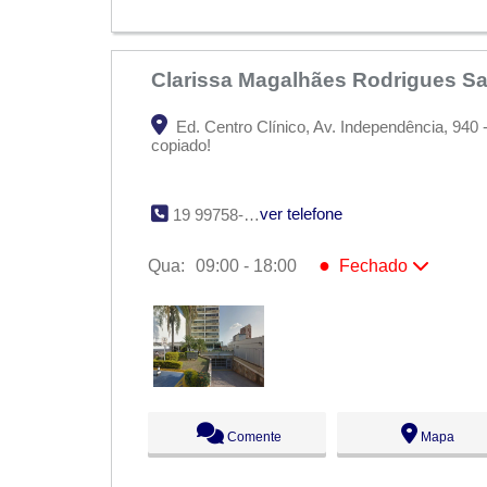
Clarissa Magalhães Rodrigues 
Ed. Centro Clínico, Av. Independência, 940 -
copiado!
ver telefone
19 99758-3055
●
Qua:
09:00 - 18:00
Fechado
Seg:
09:00 - 18:00
Ter:
09:00 - 18:00
●
Qua:
09:00 - 18:00
Fechado
Qui:
09:00 - 18:00
Sex:
09:00 - 18:00
Sáb:
Fechado
Dom:
Fechado
Comente
Mapa