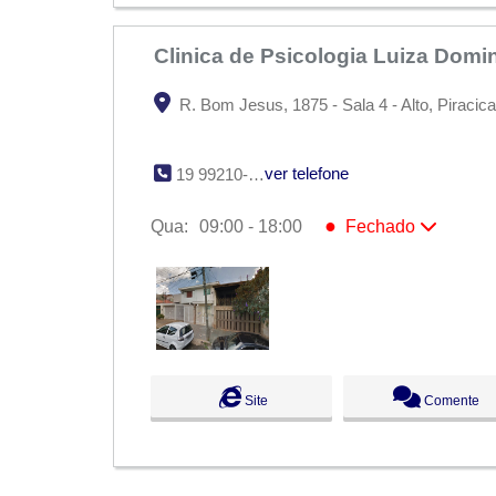
Clinica de Psicologia Luiza Dom
R. Bom Jesus, 1875 - Sala 4 - Alto, Piracic
ver telefone
19 99210-2228
●
Qua:
09:00 - 18:00
Fechado
Seg:
09:00 - 18:00
Ter:
09:00 - 18:00
●
Qua:
09:00 - 18:00
Fechado
Qui:
09:00 - 18:00
Sex:
09:00 - 18:00
Sáb:
Fechado
Dom:
Fechado
Site
Comente