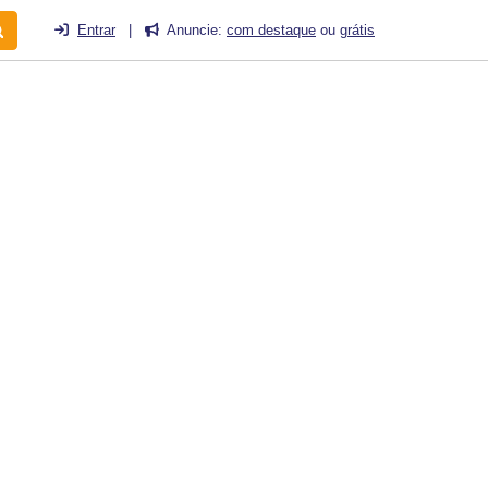
Entrar
|
Anuncie:
com destaque
ou
grátis