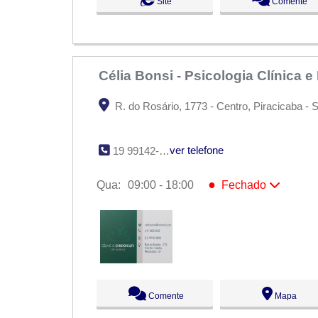
Site
Comente
Célia Bonsi - Psicologia Clínica 
R. do Rosário, 1773 - Centro, Piracicaba - 
ver telefone
19 99142-8050
●
Qua:
09:00 - 18:00
Fechado
Seg:
09:00 - 18:00
Ter:
09:00 - 18:00
●
Qua:
09:00 - 18:00
Fechado
Qui:
09:00 - 18:00
Sex:
09:00 - 18:00
Sáb:
Fechado
Dom:
Fechado
Comente
Mapa