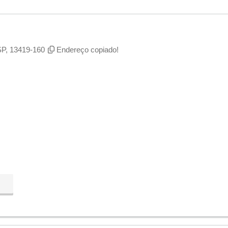
 SP, 13419-160
Endereço copiado!